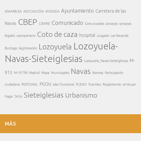
Ayuntamiento
Carretera de las
ASAMBLEA
ASOCIACIÓN
AVENIDA
CBEP
Comunicado
Navas
CIERRE
Comunicados
consejos
consejos
Coto de caza
hospital
legales
copropietario
Juzgado
Las Navas de
Lozoyuela-
Lozoyuela
Buitrago
legitimación
Navas-Sieteiglesias
M-
Lozoyuela_Navas-Sieteiglesias
Navas
913
M-10799
Madrid
Mapa
Municipales
Normas
Participación
PGOU
ciudadana
PEATONAL
plan funcional
PLENO
Puentes
Reglamento
renta por
Sieteiglesias
Urbanismo
hogar
SAUs
MÁS