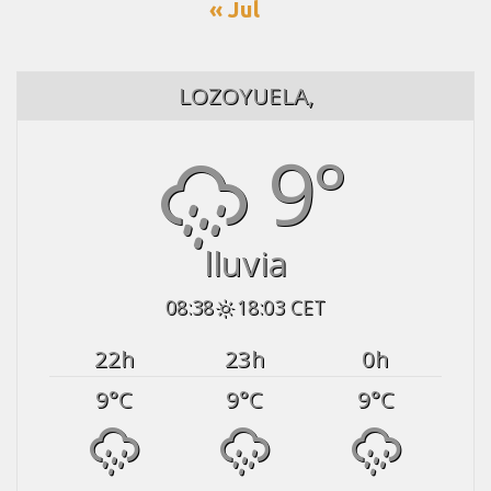
« Jul
LOZOYUELA,
9°
lluvia
08:38
18:03 CET
22
h
23
h
0
h
9
°C
9
°C
9
°C