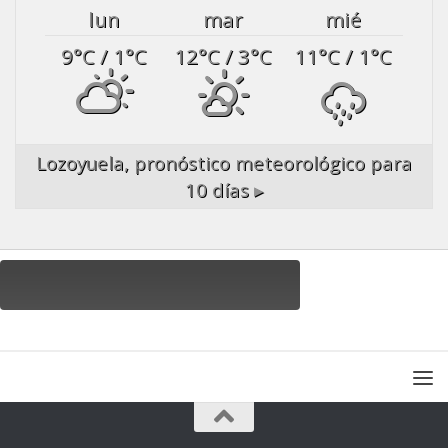
lun
mar
mié
9
°C
/ 1
°C
12
°C
/ 3
°C
11
°C
/ 1
°C
Lozoyuela,
pronóstico meteorológico para
10 días ▸