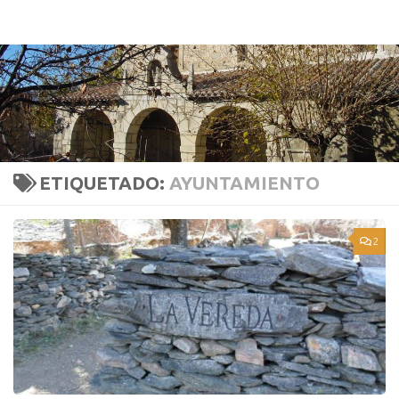
ASOCIACIÓN DE VECINOS Y PROPIETARIOS LOZOYUELA-NAVAS-SIETEIGLESIAS
Saltar al contenido
ETIQUETADO:
AYUNTAMIENTO
2