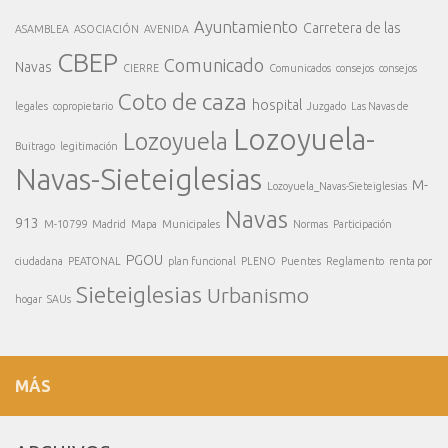
Ayuntamiento
Carretera de las
ASAMBLEA
ASOCIACIÓN
AVENIDA
CBEP
Comunicado
Navas
CIERRE
Comunicados
consejos
consejos
Coto de caza
hospital
legales
copropietario
Juzgado
Las Navas de
Lozoyuela-
Lozoyuela
Buitrago
legitimación
Navas-Sieteiglesias
M-
Lozoyuela_Navas-Sieteiglesias
Navas
913
M-10799
Madrid
Mapa
Municipales
Normas
Participación
PGOU
ciudadana
PEATONAL
plan funcional
PLENO
Puentes
Reglamento
renta por
Sieteiglesias
Urbanismo
hogar
SAUs
MÁS