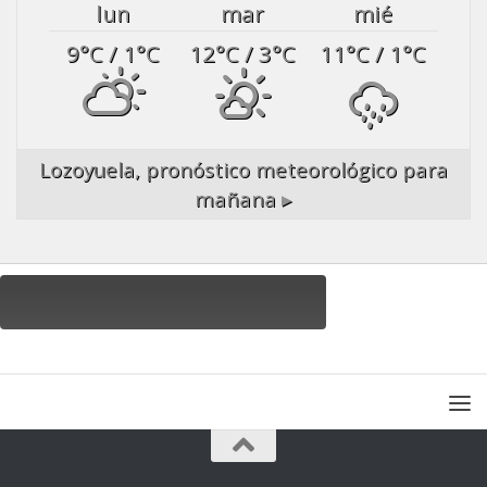
lun
mar
mié
9
°C
/ 1
°C
12
°C
/ 3
°C
11
°C
/ 1
°C
Lozoyuela,
pronóstico meteorológico para
mañana ▸