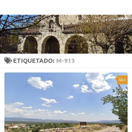
ASOCIACIÓN DE VECINOS Y PROPIETARIOS LOZOYUELA-NAVAS-SIETEIGLESIAS
Saltar al contenido
ETIQUETADO:
M-913
0