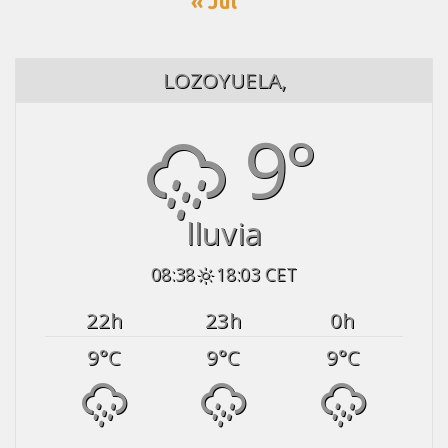
« Jul
LOZOYUELA,
9°
lluvia
08:38
18:03 CET
22
h
23
h
0
h
9
°C
9
°C
9
°C