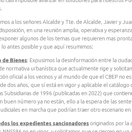
ho casi imposible avanzar en soluciones para nuestros Pu
.
os a los señores Alcalde y Tte. de Alcalde, Javier y Ju
disposición, en una reunión amplia, operativa y esperan
xponer algunos de los temas que requieren mas pronta
 lo antes posible y que aquí resumimos:
 de Bienes
: Expusimos la desinformación entre la ciuda
 de normativa urbanística que actualmente rige y solicit
ión oficial a los vecinos y al mundo de que el CBEP no e
de dos años, que sí está en vigor y aplicable el catálogo
s Subsidiarias de 1996 (publicadas en 2022) que contiene
 buen número ya no están, ello a la espera de las senten
judiciales en marcha que podrían traer otro escenario en 
odos los expedientes sancionadores
originados por la 
s NNSS96 no en vigor, y solicitamos que se cierren en un p