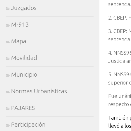
sentencia
Juzgados
2. CBEP: 
M-913
3. CBEP: 
sentencia
Mapa
4. NNSS96
Movilidad
Justicia a
Municipio
5. NNSS96
superior d
Normas Urbanísticas
Fue unáni
respecto 
PAJARES
También p
Participación
llevó a l