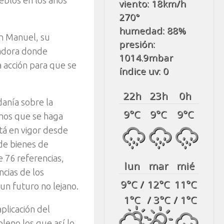
eblos en los años
viento: 18
km/h
270
°
humedad: 88
%
an Manuel, su
presión:
zadora donde
1014.9
mbar
 acción para que se
índice uv: 0
22
h
23
h
0
h
danía sobre la
9
°C
9
°C
9
°C
amos que se haga
stá en vigor desde
 de bienes de
 76 referencias,
lun
mar
mié
cias de los
9
°C
/
12
°C
11
°C
un futuro no lejano.
1
°C
/ 3
°C
/ 1
°C
aplicación del
leno los que así lo