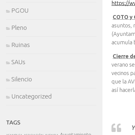
https://w
PGOU

COTO y C
asuntos, 
Pleno
(Ayuntami
acumula b
Ruinas

Cierre de
SAUs
verano se
vecinos pa
Silencio
que la AV
así hacerl
Uncategorized
TAGS
Y
Ayuntamiento