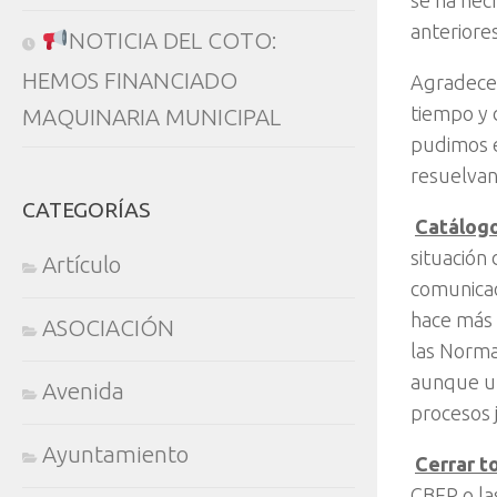
se ha hec
anteriores
NOTICIA DEL COTO:
HEMOS FINANCIADO
Agradecem
tiempo y 
MAQUINARIA MUNICIPAL
pudimos e
resuelvan
CATEGORÍAS

Catálogo
situación
Artículo
comunicac
hace más 
ASOCIACIÓN
las Norma
aunque un
Avenida
procesos 
Ayuntamiento

Cerrar t
CBEP o la