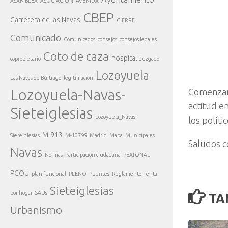
ASAMBLEA
ASOCIACIÓN
AVENIDA
CBEP
Carretera de las Navas
CIERRE
Comunicado
Comunicados
consejos
consejos legales
Coto de caza
hospital
copropietario
Juzgado
Lozoyuela
Las Navas de Buitrago
legitimación
Lozoyuela-Navas-
Comenzam
actitud e
Sieteiglesias
Lozoyuela_Navas-
los políti
M-913
Sieteiglesias
M-10799
Madrid
Mapa
Municipales
Saludos c
Navas
Normas
Participación ciudadana
PEATONAL
PGOU
plan funcional
PLENO
Puentes
Reglamento
renta
Sieteiglesias
por hogar
SAUs
TA
Urbanismo