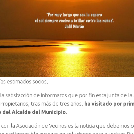
as estimados socios,
a satisfacción de informaros que por fin esta junta de la
 Propietarios, tras más de tres años,
ha visitado por pri
 del Alcalde del Municipio
.
 con la Asociación de Vecinos es la noticia que debemos c