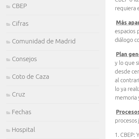
CBEP
requiera 

Más apar
Cifras
espacios 
diálogo co
Comunidad de Madrid

Plan gen
Consejos
y lo que 
desde cer
Coto de Caza
al contra
lo ya rea
Cruz
memoria y 
Fechas

Procesos
procesos j
Hospital
1. CBEP: 