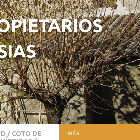
OPIETARIOS
SIAS
ID
/
COTO DE
MÁS