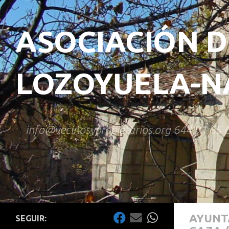
Saltar al contenido
ASOCIACIÓN D
LOZOYUELA-NA
info@vecinosypropietarios.org 644 91 65 
AYUNT
SEGUIR: