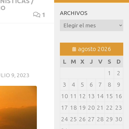
NÍSTICAS
/
IO
ARCHIVOS
1
Archivos
agosto 2026
L
M
X
J
V
S
D
1
2
LIO 9, 2023
3
4
5
6
7
8
9
10
11
12
13
14
15
16
17
18
19
20
21
22
23
24
25
26
27
28
29
30