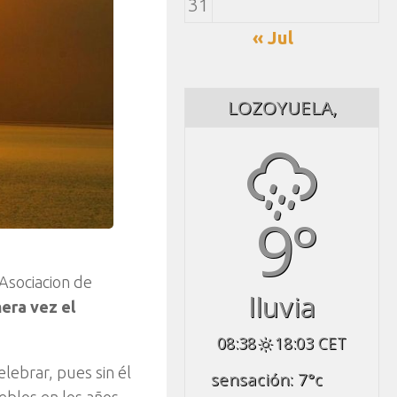
31
« Jul
LOZOYUELA,
9°
 Asociacion de
lluvia
mera vez el
08:38
18:03 CET
elebrar, pues sin él
sensación: 7
°c