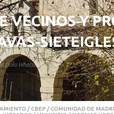
E VECINOS Y PR
VAS-SIETEIGLE
66 (Solo Whatsapp)
AMIENTO
/
CBEP
/
COMUNIDAD DE MADR