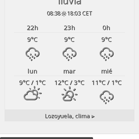
lluvia
08:38
18:03 CET
22
h
23
h
0
h
9
°C
9
°C
9
°C
lun
mar
mié
9
°C
/ 1
°C
12
°C
/ 3
°C
11
°C
/ 1
°C
Lozoyuela,
clima ▸