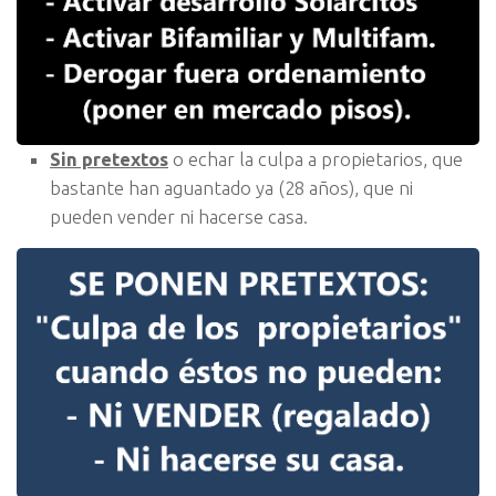
Sin pretextos
o echar la culpa a propietarios, que
bastante han aguantado ya (28 años), que ni
pueden vender ni hacerse casa.