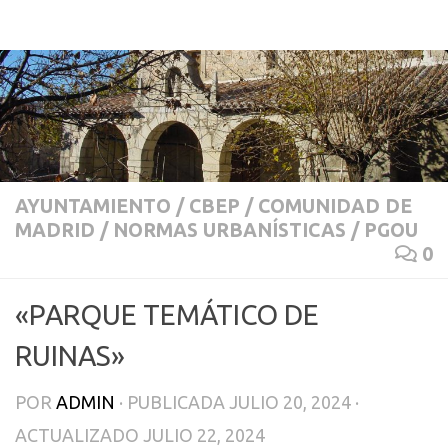
ASOCIACIÓN DE VECINOS Y PROPIETARIOS LOZOYUELA-NAVAS-SIETEIGLESIAS
Saltar al contenido
AYUNTAMIENTO
/
CBEP
/
COMUNIDAD DE
MADRID
/
NORMAS URBANÍSTICAS
/
PGOU
0
«PARQUE TEMÁTICO DE
RUINAS»
POR
ADMIN
· PUBLICADA
JULIO 20, 2024
·
ACTUALIZADO
JULIO 22, 2024