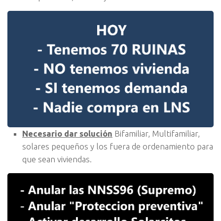
Necesario dar solución
Bifamiliar, Multifamiliar,
solares pequeños y los fuera de ordenamiento para
que sean viviendas.