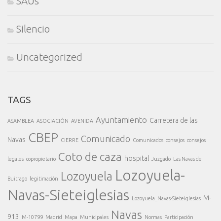
SAUs
Silencio
Uncategorized
TAGS
Ayuntamiento
Carretera de las
ASAMBLEA
ASOCIACIÓN
AVENIDA
CBEP
Comunicado
Navas
CIERRE
Comunicados
consejos
consejos
Coto de caza
hospital
legales
copropietario
Juzgado
Las Navas de
Lozoyuela-
Lozoyuela
Buitrago
legitimación
Navas-Sieteiglesias
M-
Lozoyuela_Navas-Sieteiglesias
Navas
913
M-10799
Madrid
Mapa
Municipales
Normas
Participación